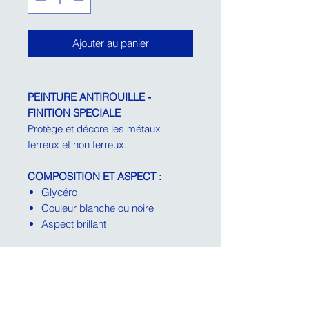
Ajouter au panier
PEINTURE ANTIROUILLE -
FINITION SPECIALE
Protège et décore les métaux
ferreux et non ferreux.
COMPOSITION ET ASPECT :
Glycéro
Couleur blanche ou noire
Aspect brillant
SUPPORTS ADMIS :
Métaux ferreux
et non ferreux.
CONDITIONNEMENTS
: Pot de 2.5