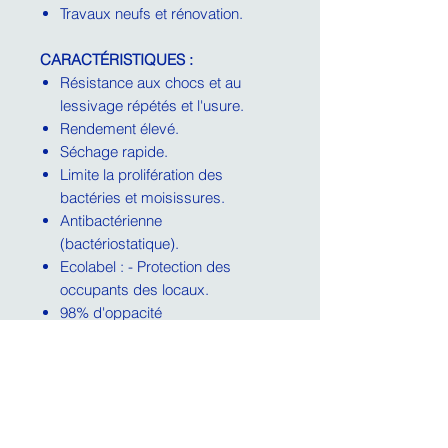
Travaux neufs et rénovation.
CARACTÉRISTIQUES :
Résistance aux chocs et au
lessivage répétés et l'usure.
Rendement élevé.
Séchage rapide.
Limite la prolifération des
bactéries et moisissures.
Antibactérienne
(bactériostatique).
Ecolabel : - Protection des
occupants des locaux.
98% d'oppacité
BS :
19 -
Densité :
1.30
Rendement moyen :
9 à 11 m2/L
Teinte :
BLANC CAL - Ma - Ta
Conditionnement :
1L
,
3L, 15L