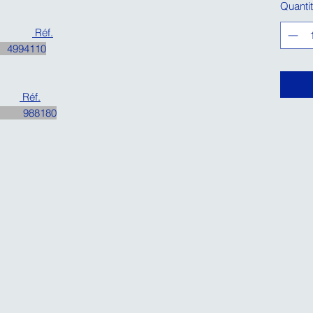
Quanti
Réf.
994110
Réf.
88180